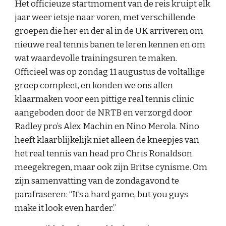
Het officieuze startmoment van de reis kruipt elk
jaar weer ietsje naar voren, met verschillende
groepen die her en der al in de UK arriveren om
nieuwe real tennis banen te leren kennen en om
wat waardevolle trainingsuren te maken.
Officieel was op zondag 11 augustus de voltallige
groep compleet, en konden we ons allen
klaarmaken voor een pittige real tennis clinic
aangeboden door de NRTB en verzorgd door
Radley pro’s Alex Machin en Nino Merola. Nino
heeft klaarblijkelijk niet alleen de kneepjes van
het real tennis van head pro Chris Ronaldson
meegekregen, maar ook zijn Britse cynisme. Om
zijn samenvatting van de zondagavond te
parafraseren: “It’s a hard game, but you guys
make it look even harder.”